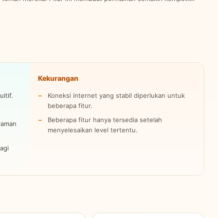
Kekurangan
itif.
Koneksi internet yang stabil diperlukan untuk
beberapa fitur.
Beberapa fitur hanya tersedia setelah
laman
menyelesaikan level tertentu.
agi