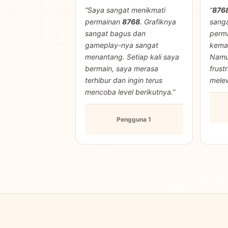
“Saya sangat menikmati
“
876
permainan
8768
. Grafiknya
sanga
sangat bagus dan
perma
gameplay-nya sangat
kemam
menantang. Setiap kali saya
Namu
bermain, saya merasa
frust
terhibur dan ingin terus
melewa
mencoba level berikutnya.”
Pengguna 1