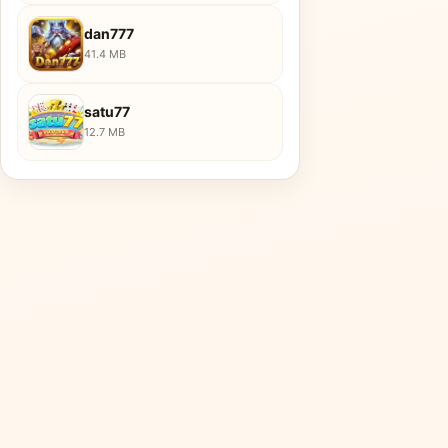
dan777
41.4 MB
satu77
12.7 MB