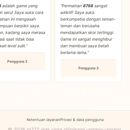
8
adalah game yang
“Permainan
8768
sangat
t seru! Saya suka cara
adiktif! Saya suka
inan ini mengasah
berkompetisi dengan teman-
puan berpikir saya.
teman dan berusaha
n, kadang saya merasa
mendapatkan skor tertinggi.
rasi saat tidak bisa
Game ini sangat menghibur
ti level sulit.”
dan membuat saya betah
berlama-lama.”
Pengguna 2
Pengguna 3
Ketentuan layanan
Privasi & data pengguna
© 2026 pt777. Hak cipta dilindungi undang-undang.