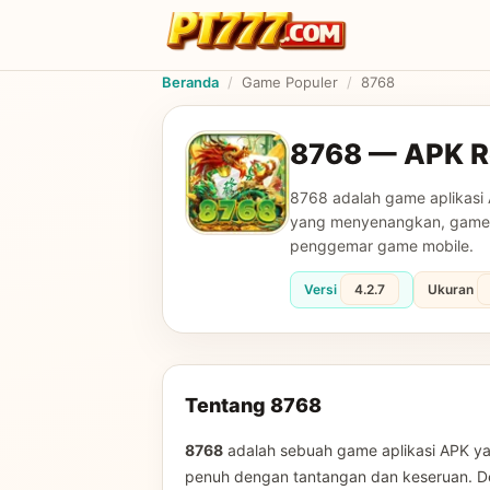
Beranda
/
Game Populer
/
8768
8768 — APK R
8768 adalah game aplikasi 
yang menyenangkan, game 
penggemar game mobile.
Versi
4.2.7
Ukuran
Tentang 8768
8768
adalah sebuah game aplikasi APK ya
penuh dengan tantangan dan keseruan. D