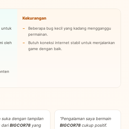
Kekurangan
 untuk
Beberapa bug kecil yang kadang mengganggu
permainan.
mi oleh
Butuh koneksi internet stabil untuk menjalankan
game dengan baik.
onten
 suka dengan tampilan
“Pengalaman saya bermain
s dari
BIGCOR78
yang
BIGCOR78
cukup positif.