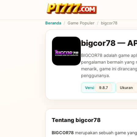
Beranda
/
Game Populer
/
bigcor78
bigcor78 — A
BIGCOR78 adalah game apli
pengalaman bermain yang 
menarik, game ini diranca
penggunanya.
Versi
9.8.7
Ukuran
Tentang bigcor78
BIGCOR78
merupakan sebuah game yang 