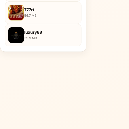
777rt
56.7 MB
luxury88
39.9 MB