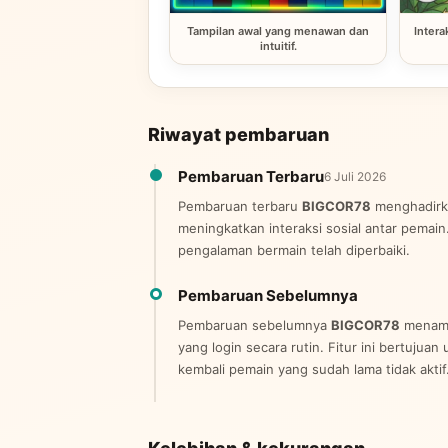
Tampilan awal yang menawan dan
Intera
intuitif.
Riwayat pembaruan
Pembaruan Terbaru
6 Juli 2026
Pembaruan terbaru
BIGCOR78
menghadirkan
meningkatkan interaksi sosial antar pemai
pengalaman bermain telah diperbaiki.
Pembaruan Sebelumnya
Pembaruan sebelumnya
BIGCOR78
menamb
yang login secara rutin. Fitur ini bertuju
kembali pemain yang sudah lama tidak aktif