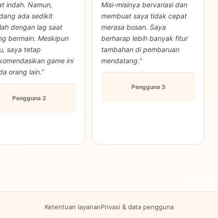
t indah. Namun,
Misi-misinya bervariasi dan
dang ada sedikit
membuat saya tidak cepat
ah dengan lag saat
merasa bosan. Saya
ng bermain. Meskipun
berharap lebih banyak fitur
u, saya tetap
tambahan di pembaruan
komendasikan game ini
mendatang.”
a orang lain.”
Pengguna 3
Pengguna 2
Ketentuan layanan
Privasi & data pengguna