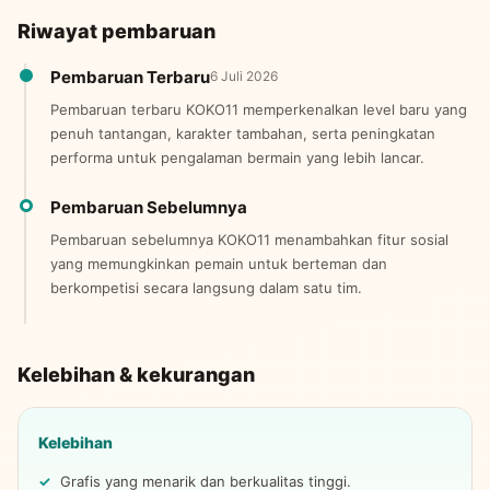
Riwayat pembaruan
Pembaruan Terbaru
6 Juli 2026
Pembaruan terbaru KOKO11 memperkenalkan level baru yang
penuh tantangan, karakter tambahan, serta peningkatan
performa untuk pengalaman bermain yang lebih lancar.
Pembaruan Sebelumnya
Pembaruan sebelumnya KOKO11 menambahkan fitur sosial
yang memungkinkan pemain untuk berteman dan
berkompetisi secara langsung dalam satu tim.
Kelebihan & kekurangan
Kelebihan
Grafis yang menarik dan berkualitas tinggi.