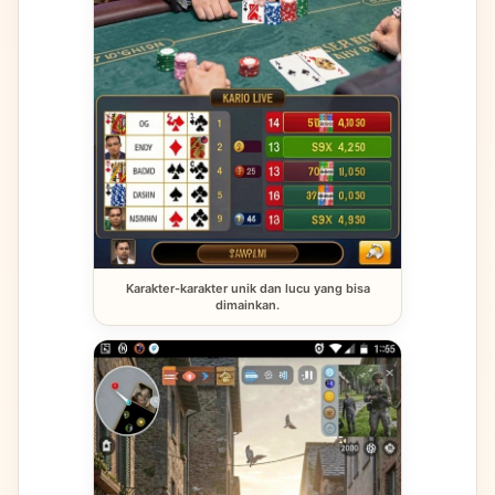
Karakter-karakter unik dan lucu yang bisa
dimainkan.