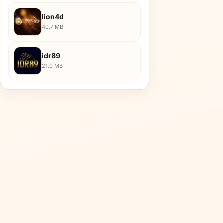
lion4d
40.7 MB
idr89
21.0 MB