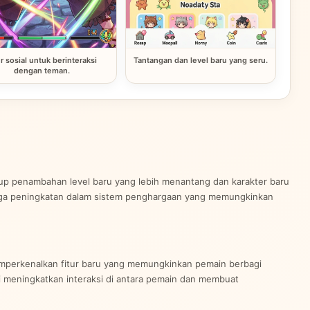
ur sosial untuk berinteraksi
Tantangan dan level baru yang seru.
dengan teman.
 penambahan level baru yang lebih menantang dan karakter baru
 juga peningkatan dalam sistem penghargaan yang memungkinkan
erkenalkan fitur baru yang memungkinkan pemain berbagi
ni meningkatkan interaksi di antara pemain dan membuat