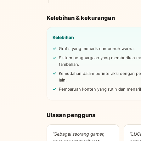
Kelebihan & kekurangan
Kelebihan
Grafis yang menarik dan penuh warna.
Sistem penghargaan yang memberikan mo
tambahan.
Kemudahan dalam berinteraksi dengan p
lain.
Pembaruan konten yang rutin dan menari
Ulasan pengguna
“Sebagai seorang gamer,
“LUC