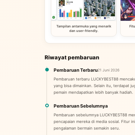
Tampilan antarmuka yang menarik
Fit
dan user-friendly.
Riwayat pembaruan
Pembaruan Terbaru
21 Juni 2026
Pembaruan terbaru LUCKYBEST88 mencakup
yang bisa dimainkan. Selain itu, terdapat
pemain mendapatkan lebih banyak hadiah.
Pembaruan Sebelumnya
Pembaruan sebelumnya LUCKYBEST88 memp
pencapaian mereka di media sosial. Fitur i
pengalaman bermain semakin seru.