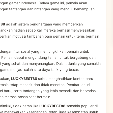
alangan gamer Indonesia. Dalam game ini, pemain akan
dengan tantangan dan rintangan yang menguji kemampuan
T88
adalah sistem penghargaan yang memberikan
gkan hadiah setiap kali mereka berhasil menyelesaikan
mberikan motivasi tambahan bagi pemain untuk terus bermain
 dengan fitur sosial yang memungkinkan pemain untuk
a. Pemain dapat mengundang teman untuk bergabung dan
si yang sehat dan menyenangkan. Dalam dunia yang semakin
 game menjadi salah satu daya tarik yang besar.
akukan,
LUCKYBEST88
selalu menghadirkan konten baru
main tetap menarik dan tidak monoton. Pembaruan ini
 baru, serta tantangan yang lebih menarik dan bervariasi.
ah merasa bosan saat bermain.
miliki, tidak heran jika
LUCKYBEST88
semakin populer di
nya menawarkan kesenangan, tetapi juga kesempatan untuk