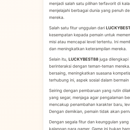
menjadi salah satu pilihan terfavorit di k
menjelajahi berbagai dunia yang penuh 
mereka.
Salah satu fitur unggulan dari
LUCKYBES
kesempatan kepada pemain untuk memenan
misi atau mencapai level tertentu. Ini me
dan meningkatkan keterampilan mereka.
Selain itu,
LUCKYBEST88
juga dilengkapi
berinteraksi dengan teman-teman merek
bersaing, meningkatkan suasana kompeti
terhubung ini, aspek sosial dalam bermain
Seiring dengan pembaruan yang rutin dil
yang segar, menjaga agar pengalaman ber
mencakup penambahan karakter baru, level
Dengan demikian, pemain tidak akan pern
Dengan segala fitur dan keunggulan yang di
kalangan para gamer. Game ini bukan ha