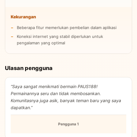
Kekurangan
Beberapa fitur memerlukan pembelian dalam aplikasi
Koneksi internet yang stabil diperlukan untuk
pengalaman yang optimal
Ulasan pengguna
“Saya sangat menikmati bermain PAUS188!
Permainannya seru dan tidak membosankan.
Komunitasnya juga asik, banyak teman baru yang saya
dapatkan.”
Pengguna 1