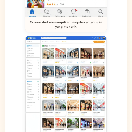
Screenshot menampilkan tampilan antarmuka
yang menarik.