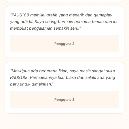
“PAUS188 memiliki grafik yang menarik dan gameplay
yang adiktif. Saya sering bermain bersama teman dan ini
membuat pengalaman semakin seru!”
Pengguna 2
“Meskipun ada beberapa iklan, saya masih sangat suka
PAUS188. Permainannya luar biasa dan selalu ada yang
baru untuk dimainkan.”
Pengguna 3