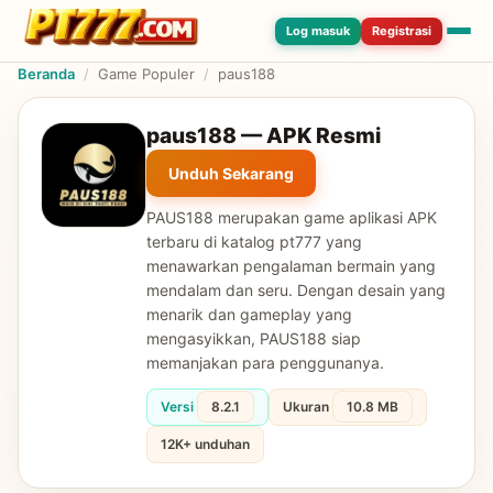
Log masuk
Registrasi
Beranda
/
Game Populer
/
paus188
paus188 — APK Resmi
Unduh Sekarang
PAUS188 merupakan game aplikasi APK
terbaru di katalog pt777 yang
menawarkan pengalaman bermain yang
mendalam dan seru. Dengan desain yang
menarik dan gameplay yang
mengasyikkan, PAUS188 siap
memanjakan para penggunanya.
Versi
8.2.1
Ukuran
10.8 MB
12K+ unduhan