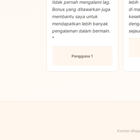
tidak pernah mengalami lag.
lebih
Bonus yang ditawarkan juga
di ma
membantu saya untuk
kesel
mendapatkan lebih banyak
deng
pengalaman dalam bermain.
sejauh
”
Pengguna 1
Konten dituj