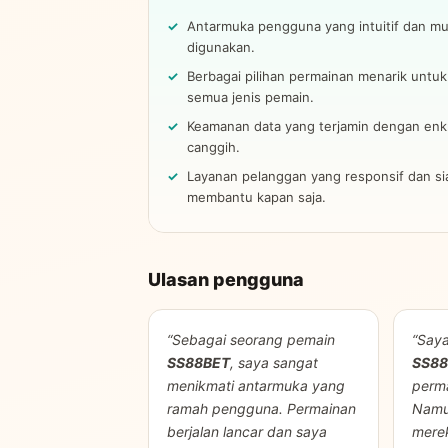
Antarmuka pengguna yang intuitif dan m
digunakan.
Berbagai pilihan permainan menarik untuk
semua jenis pemain.
Keamanan data yang terjamin dengan enkr
canggih.
Layanan pelanggan yang responsif dan si
membantu kapan saja.
Ulasan pengguna
“Sebagai seorang pemain
“Saya
SS88BET
, saya sangat
SS88
menikmati antarmuka yang
perm
ramah pengguna. Permainan
Namu
berjalan lancar dan saya
mere