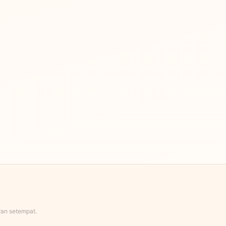
ran setempat.