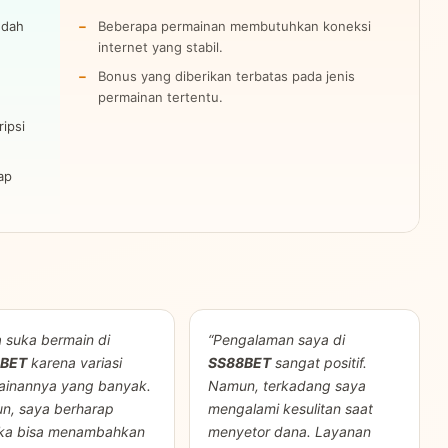
udah
Beberapa permainan membutuhkan koneksi
internet yang stabil.
Bonus yang diberikan terbatas pada jenis
permainan tertentu.
ipsi
ap
 suka bermain di
“Pengalaman saya di
BET
karena variasi
SS88BET
sangat positif.
ainannya yang banyak.
Namun, terkadang saya
n, saya berharap
mengalami kesulitan saat
ka bisa menambahkan
menyetor dana. Layanan