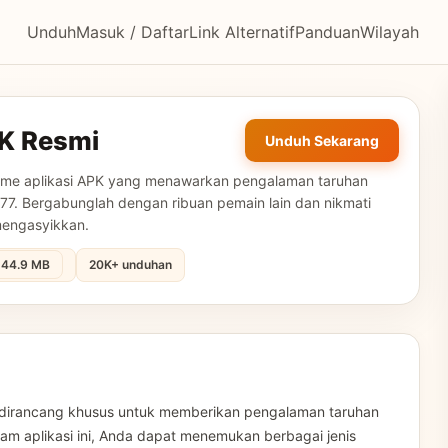
Unduh
Masuk / Daftar
Link Alternatif
Panduan
Wilayah
K Resmi
Unduh Sekarang
me aplikasi APK yang menawarkan pengalaman taruhan
t777. Bergabunglah dengan ribuan pemain lain dan nikmati
mengasyikkan.
44.9 MB
20K+ unduhan
 dirancang khusus untuk memberikan pengalaman taruhan
lam aplikasi ini, Anda dapat menemukan berbagai jenis