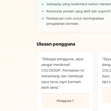
Gameplay yang sederhana namun menant
Komunitas pemain yang aktif dan suportif.
Pembaruan rutin untuk meningkatkan
pengalaman bermain.
Ulasan pengguna
“Sebagai pengguna, saya
“Saya
sangat menikmati
denga
COLOKSGP. Permainan ini
COLO
menantang dan membuat
baru 
saya terus ingin bermain
tips 
lebih lama.”
Pengguna 1