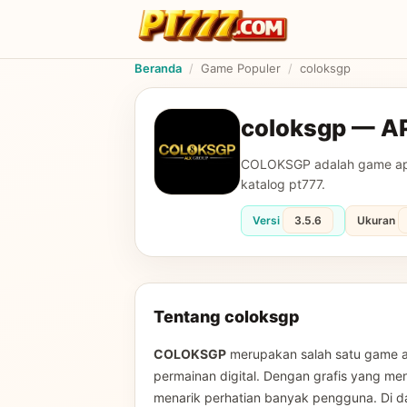
Beranda
/
Game Populer
/
coloksgp
coloksgp — A
COLOKSGP adalah game apl
katalog pt777.
Versi
3.5.6
Ukuran
Tentang coloksgp
COLOKSGP
merupakan salah satu game a
permainan digital. Dengan grafis yang me
menarik perhatian banyak pengguna. Di d