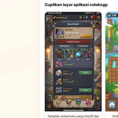
Cuplikan layar aplikasi coloksgp
Tampilan antarmuka yang intuitif dan
Gra