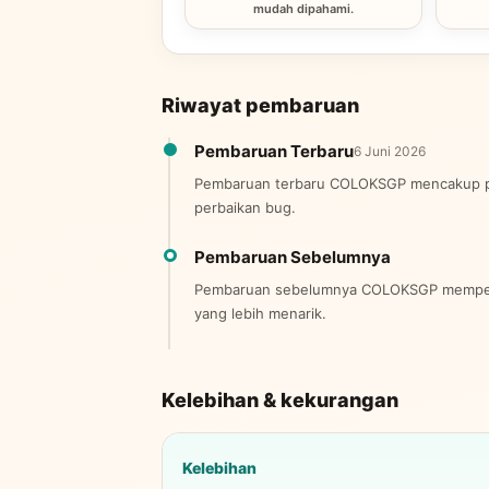
mudah dipahami.
Riwayat pembaruan
Pembaruan Terbaru
6 Juni 2026
Pembaruan terbaru COLOKSGP mencakup pe
perbaikan bug.
Pembaruan Sebelumnya
Pembaruan sebelumnya COLOKSGP memperken
yang lebih menarik.
Kelebihan & kekurangan
Kelebihan