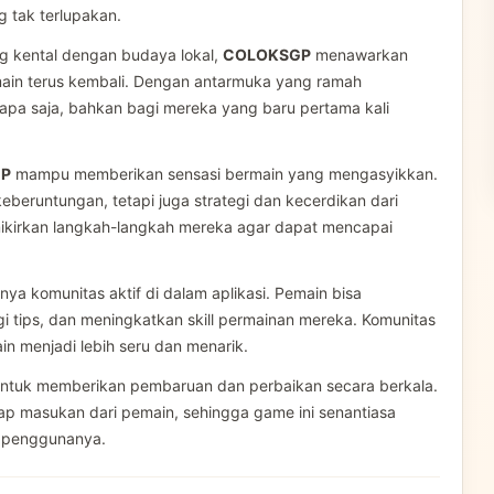
 tak terlupakan.
 kental dengan budaya lokal,
COLOKSGP
menawarkan
ain terus kembali. Dengan antarmuka yang ramah
apa saja, bahkan bagi mereka yang baru pertama kali
P
mampu memberikan sensasi bermain yang mengasyikkan.
eberuntungan, tetapi juga strategi dan kecerdikan dari
mikirkan langkah-langkah mereka agar dapat mencapai
ya komunitas aktif di dalam aplikasi. Pemain bisa
gi tips, dan meningkatkan skill permainan mereka. Komunitas
n menjadi lebih seru dan menarik.
ntuk memberikan pembaruan dan perbaikan secara berkala.
p masukan dari pemain, sehingga game ini senantiasa
k penggunanya.