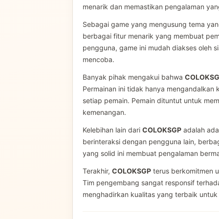
menarik dan memastikan pengalaman yang
Sebagai game yang mengusung tema yang
berbagai fitur menarik yang membuat pem
pengguna, game ini mudah diakses oleh si
mencoba.
Banyak pihak mengakui bahwa
COLOKSG
Permainan ini tidak hanya mengandalkan k
setiap pemain. Pemain dituntut untuk me
kemenangan.
Kelebihan lain dari
COLOKSGP
adalah adan
berinteraksi dengan pengguna lain, berba
yang solid ini membuat pengalaman bermai
Terakhir,
COLOKSGP
terus berkomitmen u
Tim pengembang sangat responsif terhada
menghadirkan kualitas yang terbaik untu