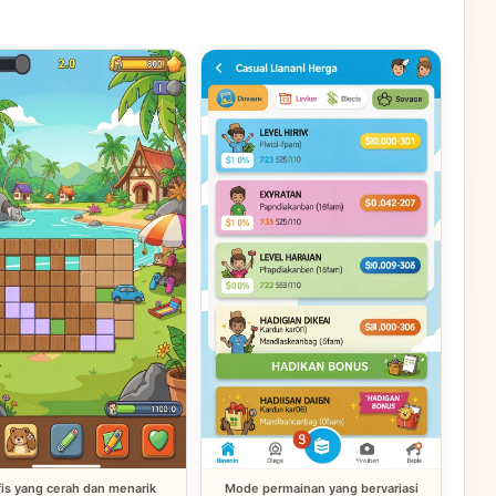
fis yang cerah dan menarik
Mode permainan yang bervariasi