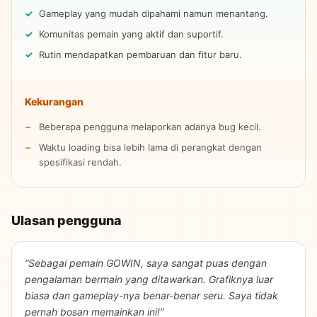
Gameplay yang mudah dipahami namun menantang.
Komunitas pemain yang aktif dan suportif.
Rutin mendapatkan pembaruan dan fitur baru.
Kekurangan
Beberapa pengguna melaporkan adanya bug kecil.
Waktu loading bisa lebih lama di perangkat dengan
spesifikasi rendah.
Ulasan pengguna
“Sebagai pemain GOWIN, saya sangat puas dengan
pengalaman bermain yang ditawarkan. Grafiknya luar
biasa dan gameplay-nya benar-benar seru. Saya tidak
pernah bosan memainkan ini!”