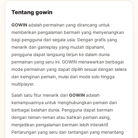
Tentang gowin
GOWIN
adalah permainan yang dirancang untuk
memberikan pengalaman bermain yang menyenangkan
bagi pengguna dari segala usia. Dengan grafis yang
menarik dan gameplay yang mudah dipahami,
pengguna dapat langsung terjun ke dalam dunia
permainan yang seru ini. GOWIN menawarkan berbagai
mode permainan yang dapat dipilih sesuai dengan selera
dan keinginan pemain, mulai dari mode solo hingga
multiplayer.
Salah satu fitur menarik dari
GOWIN
adalah
kemampuannya untuk menghubungkan pemain dari
berbagai belahan dunia. Pengguna dapat bermain
dengan teman-teman atau bahkan pemain asing,
menjadikan pengalaman bermain lebih interaktif.
Pertarungan yang seru dan tantangan yang menantang