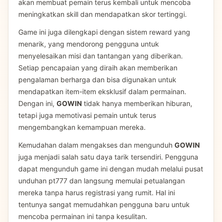
akan membuat pemain terus kembali untuk mencoba
meningkatkan skill dan mendapatkan skor tertinggi.
Game ini juga dilengkapi dengan sistem reward yang
menarik, yang mendorong pengguna untuk
menyelesaikan misi dan tantangan yang diberikan.
Setiap pencapaian yang diraih akan memberikan
pengalaman berharga dan bisa digunakan untuk
mendapatkan item-item eksklusif dalam permainan.
Dengan ini,
GOWIN
tidak hanya memberikan hiburan,
tetapi juga memotivasi pemain untuk terus
mengembangkan kemampuan mereka.
Kemudahan dalam mengakses dan mengunduh
GOWIN
juga menjadi salah satu daya tarik tersendiri. Pengguna
dapat mengunduh game ini dengan mudah melalui pusat
unduhan pt777 dan langsung memulai petualangan
mereka tanpa harus registrasi yang rumit. Hal ini
tentunya sangat memudahkan pengguna baru untuk
mencoba permainan ini tanpa kesulitan.