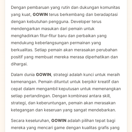
Dengan pembaruan yang rutin dan dukungan komunitas
yang kuat,
GOWIN
terus berkembang dan beradaptasi
dengan kebutuhan pengguna. Developer terus
mendengarkan masukan dari pemain untuk
menghadirkan fitur-fitur baru dan perbaikan yang
mendukung keberlangsungan permainan yang
berkualitas. Setiap pemain akan merasakan perubahan
positif yang membuat mereka merasa diperhatikan dan
dihargai.
Dalam dunia
GOWIN
, strategi adalah kunci untuk meraih
kemenangan. Pemain dituntut untuk berpikir kreatif dan
cepat dalam mengambil keputusan untuk memenangkan
setiap pertandingan. Dengan kombinasi antara skill,
strategi, dan keberuntungan, pemain akan merasakan
ketegangan dan keseruan yang sangat mendebarkan.
Secara keseluruhan,
GOWIN
adalah pilihan tepat bagi
mereka yang mencari game dengan kualitas grafis yang