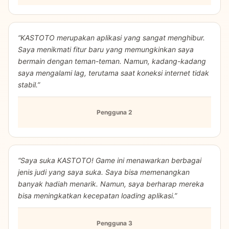
“KASTOTO merupakan aplikasi yang sangat menghibur.
Saya menikmati fitur baru yang memungkinkan saya
bermain dengan teman-teman. Namun, kadang-kadang
saya mengalami lag, terutama saat koneksi internet tidak
stabil.”
Pengguna 2
“Saya suka KASTOTO! Game ini menawarkan berbagai
jenis judi yang saya suka. Saya bisa memenangkan
banyak hadiah menarik. Namun, saya berharap mereka
bisa meningkatkan kecepatan loading aplikasi.”
Pengguna 3