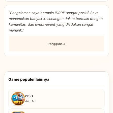
“Pengalaman saya bermain IDRRP sangat positif. Saya
menemukan banyak kesenangan dalam bermain dengan
komunitas, dan event-event yang diadakan sangat
menarik.”
Pengguna 3
Game populer lainnya
rr33
44.5 MB