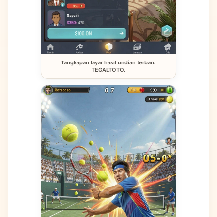
Tangkapan layar hasil undian terbaru
TEGALTOTO.