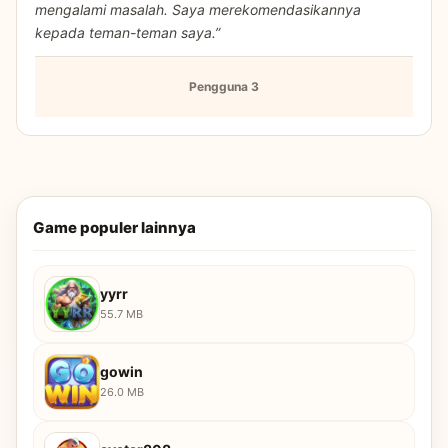
mengalami masalah. Saya merekomendasikannya
kepada teman-teman saya.”
Pengguna 3
Game populer lainnya
yyrr
55.7 MB
gowin
26.0 MB