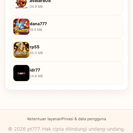
avatar808
34.9 MB
dana777
19.5 MB
rp55
45.0 MB
idr77
24.8 MB
Ketentuan layanan
Privasi & data pengguna
© 2026 pt777. Hak cipta dilindungi undang-undang.