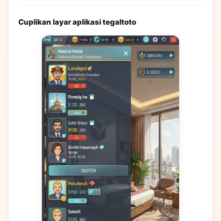
Cuplikan layar aplikasi tegaltoto