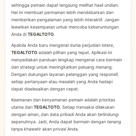
sehingga pemain dapat langsung melihat hasil undian.
Hal ini membuat permainan lebih mendebarkan dan
memberikan pengalaman yang lebih interaktif. Jangan
lewatkan kesempatan untuk mencoba keberuntungan
Anda di
TEGALTOTO
.
Apabila Anda baru mengenal dunia perjudian lotere,
TEGALTOTO
adalah pilihan yang tepat. Aplikasi ini
menyediakan panduan lengkap mengenai cara bermain
dan strategi untuk meningkatkan peluang menang.
Dengan dukungan layanan pelanggan yang responsif,
setiap pertanyaan atau masalah yang Anda hadapi
dapat diselesaikan dengan cepat.
Keamanan dan kenyamanan pemain adalah prioritas
utama dari
TEGALTOTO
. Setiap transaksi dilakukan
dengan aman, dan data pribadi Anda akan terlindungi
sepenuhnya. Jadi, Anda dapat bermain dengan tenang
tanpa khawatir akan privasi Anda.