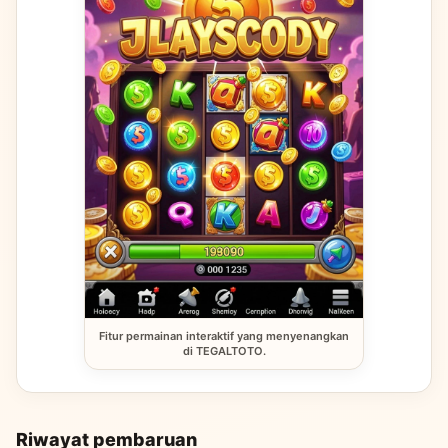
Fitur permainan interaktif yang menyenangkan
di TEGALTOTO.
Riwayat pembaruan