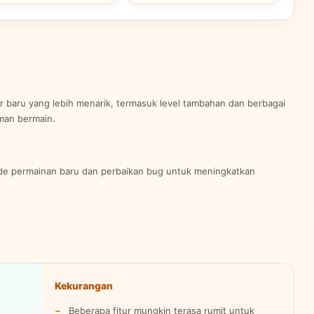
baru yang lebih menarik, termasuk level tambahan dan berbagai
man bermain.
 permainan baru dan perbaikan bug untuk meningkatkan
Kekurangan
Beberapa fitur mungkin terasa rumit untuk