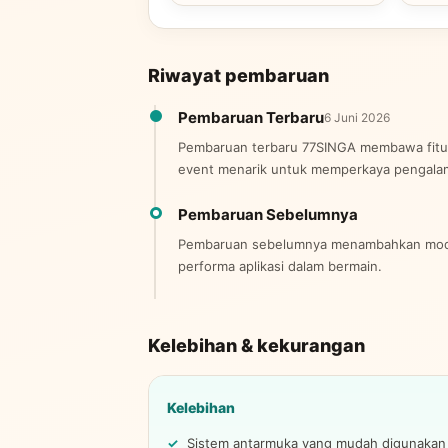
Riwayat pembaruan
Pembaruan Terbaru
6 Juni 2026
Pembaruan terbaru 77SINGA membawa fitur 
event menarik untuk memperkaya pengala
Pembaruan Sebelumnya
Pembaruan sebelumnya menambahkan mode
performa aplikasi dalam bermain.
Kelebihan & kekurangan
Kelebihan
Sistem antarmuka yang mudah digunakan