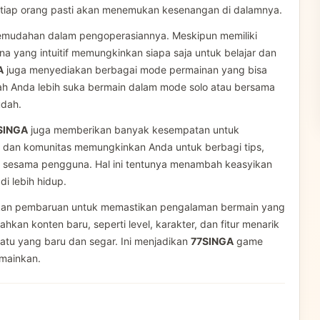
tiap orang pasti akan menemukan kesenangan di dalamnya.
emudahan dalam pengoperasiannya. Meskipun memiliki
a yang intuitif memungkinkan siapa saja untuk belajar dan
A
juga menyediakan berbagai mode permainan yang bisa
kah Anda lebih suka bermain dalam mode solo atau bersama
udah.
SINGA
juga memberikan banyak kesempatan untuk
hat dan komunitas memungkinkan Anda untuk berbagi tips,
n sesama pengguna. Hal ini tentunya menambah keasyikan
i lebih hidup.
ukan pembaruan untuk memastikan pengalaman bermain yang
kan konten baru, seperti level, karakter, dan fitur menarik
tu yang baru dan segar. Ini menjadikan
77SINGA
game
mainkan.