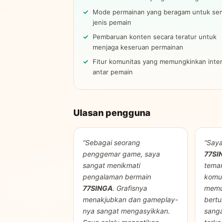
Mode permainan yang beragam untuk se
jenis pemain
Pembaruan konten secara teratur untuk
menjaga keseruan permainan
Fitur komunitas yang memungkinkan inter
antar pemain
Ulasan pengguna
“Sebagai seorang
“Saya
penggemar game, saya
77SI
sangat menikmati
teman
pengalaman bermain
komu
77SINGA
. Grafisnya
memu
menakjubkan dan gameplay-
bertu
nya sangat mengasyikkan.
sanga