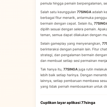
pemula hingga pemain berpengalaman, se
Salah satu keunggulan
77SINGA
adalah k
berbagai fitur menarik, antarmuka penggun
bermain dengan cepat. Selain itu,
77SING
dipilih sesuai dengan selera pemain. Apa
teman, semua dapat dilakukan dengan m
Selain gameplay yang menyenangkan,
77
berinteraksi dengan pemain lain. Fitur c
strategi, dan pengalaman bermain denga
dan membuat setiap sesi permainan menjad
Tak hanya itu,
77SINGA
juga rutin melak
lebih baik setiap harinya. Dengan menambah
lainnya, setiap pembaruan membawa sesua
yang tidak pernah membosankan untuk di
Cuplikan layar aplikasi 77singa